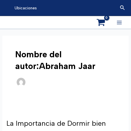
Ir
Busc
Ubicaciones
al
contenido
Main
Men
Nombre del
autor:Abraham Jaar
La Importancia de Dormir bien